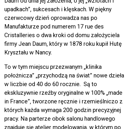
Daum od dnia jej założenia, o jej „wzlotach i
upadkach”, sukcesach i klęskach. W piękny
czerwcowy dzień oprowadza nas po
Manufakturze pod numerem 17 rue des
Cristalleries o dwa kroki od domu założyciela
firmy Jean Daum, który w 1878 roku kupił Hutę
Kryształu w Nancy.
To w tym miejscu przezwanym „klinika
położnicza” „przychodzą na świat” nowe dzieła
w liczbie od 40 do 60 rocznie. Są to
ekskluzywnie rzeźby oryginalne w 100% „made
in France”, tworzone ręcznie i rzemieślniczo z
których każda wymaga 200 godzin precyzyjnej
pracy. Na parterze obok salonu handlowego
znajduje się atelier modelowania, w którym po