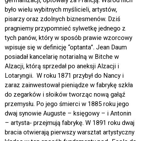
germanizacji, optowały za Francją. Wśród nich
było wielu wybitnych myślicieli, artystów,
pisarzy oraz zdolnych biznesmenów. Dziś
pragniemy przypomnieć sylwetkę jednego z
tych panów, który w sposób prawie wzorcowy
wpisuje się w definicję “optanta”. Jean Daum
posiadał kancelarię notarialną w Bitche w
Alzacji, którą sprzedał po aneksji Alzacji i
Lotaryngii. W roku 1871 przybył do Nancy i
zaraz zainwestował pieniądze w fabrykę szkła
do zegarków i słoików tworząc nową gałąź
przemysłu. Po jego śmierci w 1885 roku jego
dwaj synowie Auguste – księgowy – i Antonin
– artysta- przejmują fabrykę. W 1891 roku dwaj
bracia otwierają pierwszy warsztat artystyczny