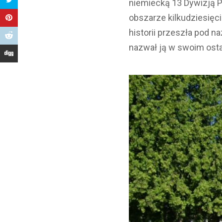
niemiecką 13 Dywizją P
obszarze kilkudziesięc
historii przeszła pod 
nazwał ją w swoim ost