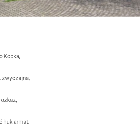
do Kocka,
a, zwyczajna,
 rozkaz,
ć huk armat.