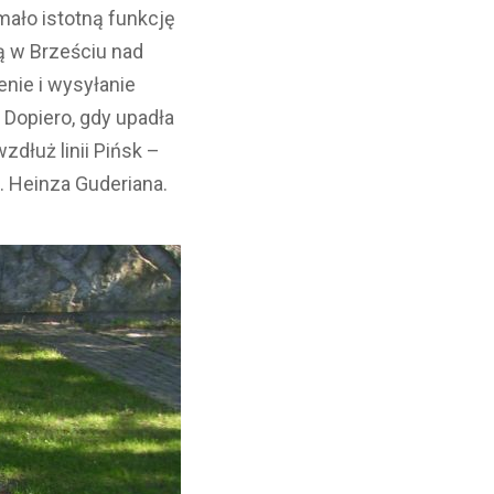
ało istotną funkcję
ą w Brześciu nad
enie i wysyłanie
 Dopiero, gdy upadła
zdłuż linii Pińsk –
. Heinza Guderiana.