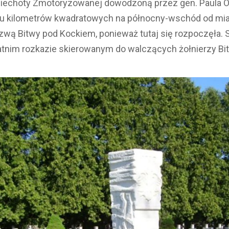
iechoty Zmotoryzowanej dowodzoną przez gen. Paula Ott
iu kilometrów kwadratowych na północny-wschód od mia
nazwą Bitwy pod Kockiem, ponieważ tutaj się rozpoczęła.
atnim rozkazie skierowanym do walczących żołnierzy Bi