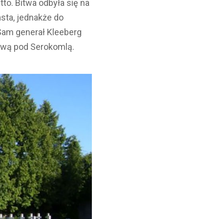
o. Bitwa odbyła się na
sta, jednakże do
 Sam generał Kleeberg
twą pod Serokomlą.