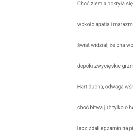
Choć ziemia pokryła si
wokoło apatia i marazm
świat widział, że ona wc
dopóki zwycięskie grzm
Hart ducha, odwaga wśr
choć bitwa już tylko o h
lecz zdali egzamin na p