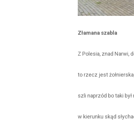
Złamana szabla
Z Polesia, znad Narwi, 
to rzecz jest żołniersk
szli naprzód bo taki był
w kierunku skąd słycha