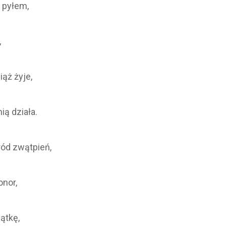
ę pyłem,
,
iąż żyje,
ią działa.
ód zwątpień,
onor,
iątkę,