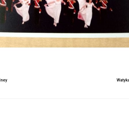
dney
Watyk