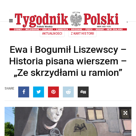
AKTUALNOŚCI
Z KART HISTORII
Ewa i Bogumił Liszewscy –
Historia pisana wierszem –
„Ze skrzydłami u ramion”
SHARE