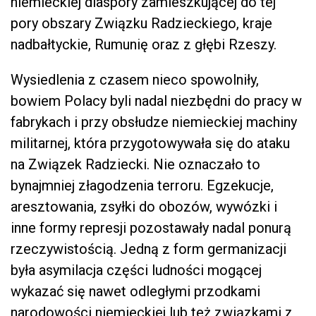
niemieckiej diaspory zamieszkującej do tej
pory obszary Związku Radzieckiego, kraje
nadbałtyckie, Rumunię oraz z głębi Rzeszy.
Wysiedlenia z czasem nieco spowolniły,
bowiem Polacy byli nadal niezbędni do pracy w
fabrykach i przy obsłudze niemieckiej machiny
militarnej, która przygotowywała się do ataku
na Związek Radziecki. Nie oznaczało to
bynajmniej złagodzenia terroru. Egzekucje,
aresztowania, zsyłki do obozów, wywózki i
inne formy represji pozostawały nadal ponurą
rzeczywistością. Jedną z form germanizacji
była asymilacja części ludności mogącej
wykazać się nawet odległymi przodkami
narodowości niemieckiej lub też związkami z