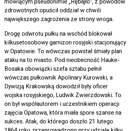
mówiącym pseudonimie „Rębajło”, z powodów
zdrowotnych opuścił oddział w chwili
największego zagrożenia ze strony wroga.
Drogę odwrotu pułku na wschód blokował
kilkusetosobowy garnizon rosyjski stacjonujący
w Opatowie. To wówczas powstał śmiały plan
ataku na to miasto. Pod nieobecność Hauke-
Bosaka obowiązki szefa sztabu pełnił
wówczas pułkownik Apolinary Kurowski, a
Dywizją Krakowską dowodził były oficer
wojska rosyjskiego, Ludwik Zwierzdowski. To
on był współautorem i uczestnikiem operacji
zajęcia Opatowa, która miała spore szanse na
sukces. Atak, do którego doszło 21 lutego
1864 roku, przeprowadzono przy udziale kilku