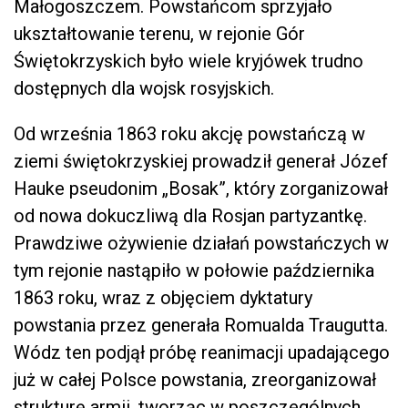
Małogoszczem. Powstańcom sprzyjało
ukształtowanie terenu, w rejonie Gór
Świętokrzyskich było wiele kryjówek trudno
dostępnych dla wojsk rosyjskich.
Od września 1863 roku akcję powstańczą w
ziemi świętokrzyskiej prowadził generał Józef
Hauke pseudonim „Bosak”, który zorganizował
od nowa dokuczliwą dla Rosjan partyzantkę.
Prawdziwe ożywienie działań powstańczych w
tym rejonie nastąpiło w połowie października
1863 roku, wraz z objęciem dyktatury
powstania przez generała Romualda Traugutta.
Wódz ten podjął próbę reanimacji upadającego
już w całej Polsce powstania, zreorganizował
strukturę armii, tworząc w poszczególnych