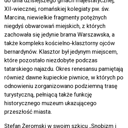
do dnia dzisiejszego gmach majestatycznej,
XII-wiecznej, romańskiej kolegiaty pw. św.
Marcina, niewielkie fragmenty potężnych
niegdyś obwarowań miejskich, z których
zachowała się jedynie brama Warszawska, a
także kompleks kościelno-klasztorny ojców
bernardynów. Klasztor był jedynym miejscem,
które pozostało niezdobyte podczas
tatarskiego najazdu. Okres renesansu pamiętają
również dawne kupieckie piwnice, w których po
odnowieniu zorganizowano podziemną trasę
turystyczną, pełniącą także funkcję
historycznego muzeum ukazującego
przeszłość miasta.
Stefan Żeromski w swoim szkicu „Snobizm i