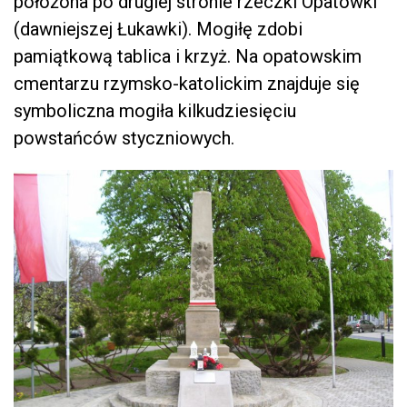
położona po drugiej stronie rzeczki Opatówki
(dawniejszej Łukawki). Mogiłę zdobi
pamiątkową tablica i krzyż. Na opatowskim
cmentarzu rzymsko-katolickim znajduje się
symboliczna mogiła kilkudziesięciu
powstańców styczniowych.