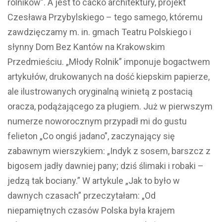
rolników”. A jest to cacko architektury, projekt
Czesława Przybylskiego – tego samego, któremu
zawdzięczamy m. in. gmach Teatru Polskiego i
słynny Dom Bez Kantów na Krakowskim
Przedmieściu. „Młody Rolnik” imponuje bogactwem
artykułów, drukowanych na dość kiepskim papierze,
ale ilustrowanych oryginalną winietą z postacią
oracza, podążającego za pługiem. Już w pierwszym
numerze noworocznym przypadł mi do gustu
felieton „Co ongiś jadano”, zaczynający się
zabawnym wierszykiem: „Indyk z sosem, barszcz z
bigosem jadły dawniej pany; dziś ślimaki i robaki –
jedzą tak bociany.” W artykule „Jak to było w
dawnych czasach” przeczytałam: „Od
niepamiętnych czasów Polska była krajem