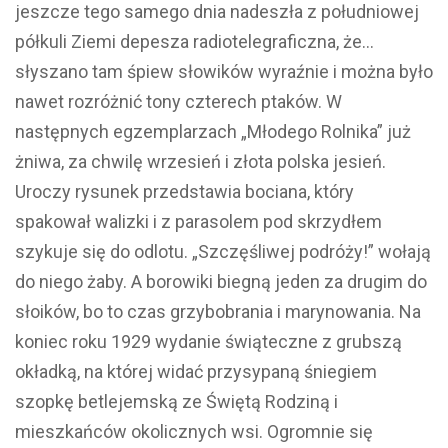
jeszcze tego samego dnia nadeszła z południowej
półkuli Ziemi depesza radiotelegraficzna, że…
słyszano tam śpiew słowików wyraźnie i można było
nawet rozróżnić tony czterech ptaków. W
następnych egzemplarzach „Młodego Rolnika” już
żniwa, za chwilę wrzesień i złota polska jesień.
Uroczy rysunek przedstawia bociana, który
spakował walizki i z parasolem pod skrzydłem
szykuje się do odlotu. „Szczęśliwej podróży!” wołają
do niego żaby. A borowiki biegną jeden za drugim do
słoików, bo to czas grzybobrania i marynowania. Na
koniec roku 1929 wydanie świąteczne z grubszą
okładką, na której widać przysypaną śniegiem
szopkę betlejemską ze Świętą Rodziną i
mieszkańców okolicznych wsi. Ogromnie się