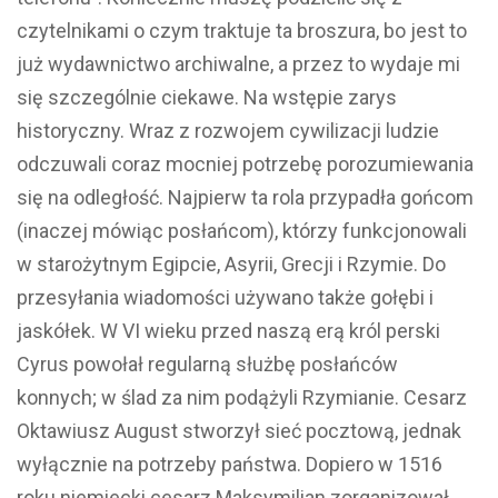
czytelnikami o czym traktuje ta broszura, bo jest to
już wydawnictwo archiwalne, a przez to wydaje mi
się szczególnie ciekawe. Na wstępie zarys
historyczny. Wraz z rozwojem cywilizacji ludzie
odczuwali coraz mocniej potrzebę porozumiewania
się na odległość. Najpierw ta rola przypadła gońcom
(inaczej mówiąc posłańcom), którzy funkcjonowali
w starożytnym Egipcie, Asyrii, Grecji i Rzymie. Do
przesyłania wiadomości używano także gołębi i
jaskółek. W VI wieku przed naszą erą król perski
Cyrus powołał regularną służbę posłańców
konnych; w ślad za nim podążyli Rzymianie. Cesarz
Oktawiusz August stworzył sieć pocztową, jednak
wyłącznie na potrzeby państwa. Dopiero w 1516
roku niemiecki cesarz Maksymilian zorganizował