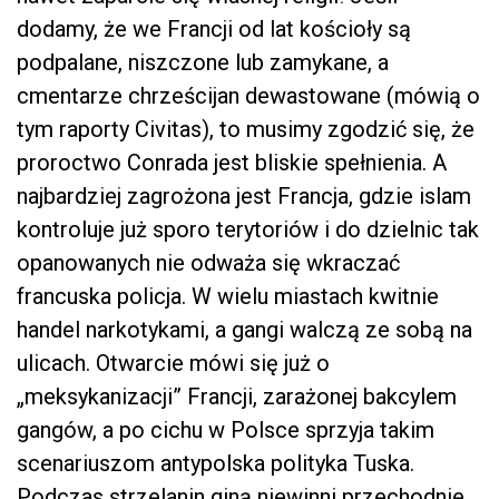
dodamy, że we Francji od lat kościoły są
podpalane, niszczone lub zamykane, a
cmentarze chrześcijan dewastowane (mówią o
tym raporty Civitas), to musimy zgodzić się, że
proroctwo Conrada jest bliskie spełnienia. A
najbardziej zagrożona jest Francja, gdzie islam
kontroluje już sporo terytoriów i do dzielnic tak
opanowanych nie odważa się wkraczać
francuska policja. W wielu miastach kwitnie
handel narkotykami, a gangi walczą ze sobą na
ulicach. Otwarcie mówi się już o
„meksykanizacji” Francji, zarażonej bakcylem
gangów, a po cichu w Polsce sprzyja takim
scenariuszom antypolska polityka Tuska.
Podczas strzelanin giną niewinni przechodnie,