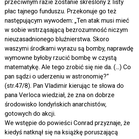
przeciwnym razie zostanie skreślony z listy
płac tajnego funduszu. Przekonuje go też
następującym wywodem: „Ten atak musi mieć
w sobie wstrząsającą bezrozumność niczym
nieuzasadnionego bluźnierstwa. Skoro
waszymi środkami wyrazu są bomby, naprawdę
wymowne byłoby rzucić bombę w czystą
matematykę. Ale tego zrobić się nie da. (…) Co
pan sądzi o uderzeniu w astronomię?”
(str.47/8). Pan Vladimir kierując te słowa do
pana Verloca wiedział, że zna on dobrze
środowisko londyńskich anarchistów,
gotowych do akcji.
We wstępie do powieści Conrad przyznaje, że
kiedyś natknął się na książkę poruszającą