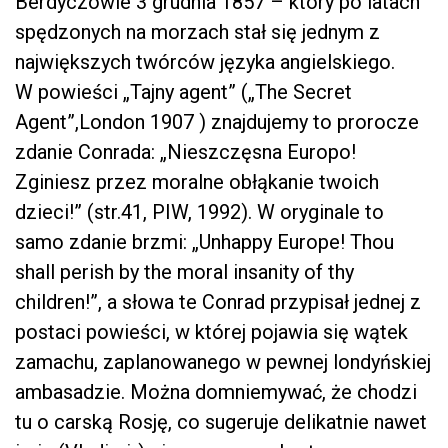
Berdyczowie 3 grudnia 1857 – który po latach
spędzonych na morzach stał się jednym z
największych twórców języka angielskiego.
W powieści „Tajny agent” („The Secret
Agent”,London 1907 ) znajdujemy to prorocze
zdanie Conrada: „Nieszczęsna Europo!
Zginiesz przez moralne obłąkanie twoich
dzieci!” (str.41, PIW, 1992). W oryginale to
samo zdanie brzmi: „Unhappy Europe! Thou
shall perish by the moral insanity of thy
children!”, a słowa te Conrad przypisał jednej z
postaci powieści, w której pojawia się wątek
zamachu, zaplanowanego w pewnej londyńskiej
ambasadzie. Można domniemywać, że chodzi
tu o carską Rosję, co sugeruje delikatnie nawet