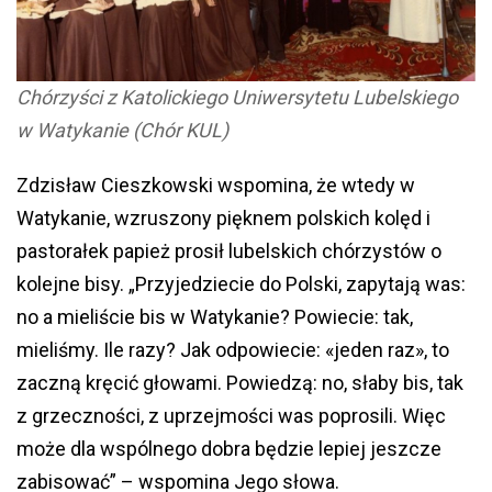
Chórzyści z Katolickiego Uniwersytetu Lubelskiego
w Watykanie (Chór KUL)
Zdzisław Cieszkowski wspomina, że wtedy w
Watykanie, wzruszony pięknem polskich kolęd i
pastorałek papież prosił lubelskich chórzystów o
kolejne bisy. „Przyjedziecie do Polski, zapytają was:
no a mieliście bis w Watykanie? Powiecie: tak,
mieliśmy. Ile razy? Jak odpowiecie: «jeden raz», to
zaczną kręcić głowami. Powiedzą: no, słaby bis, tak
z grzeczności, z uprzejmości was poprosili. Więc
może dla wspólnego dobra będzie lepiej jeszcze
zabisować” – wspomina Jego słowa.