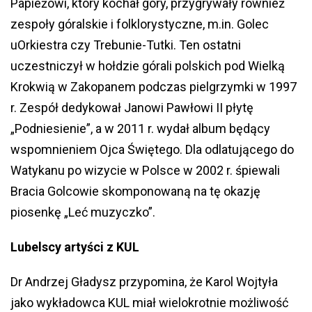
Papieżowi, który kochał góry, przygrywały również
zespoły góralskie i folklorystyczne, m.in. Golec
uOrkiestra czy Trebunie-Tutki. Ten ostatni
uczestniczył w hołdzie górali polskich pod Wielką
Krokwią w Zakopanem podczas pielgrzymki w 1997
r. Zespół dedykował Janowi Pawłowi II płytę
„Podniesienie”, a w 2011 r. wydał album będący
wspomnieniem Ojca Świętego. Dla odlatującego do
Watykanu po wizycie w Polsce w 2002 r. śpiewali
Bracia Golcowie skomponowaną na tę okazję
piosenkę „Leć muzyczko”.
Lubelscy artyści z KUL
Dr Andrzej Gładysz przypomina, że Karol Wojtyła
jako wykładowca KUL miał wielokrotnie możliwość