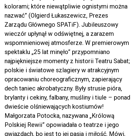
kolorami; które niewątpliwie ognistymi można
nazwać” (Olgierd Łukaszewicz, Prezes
Zarządu Głównego SPATiF). Jubileuszowy
wieczór upłynął w odświętnej, a zarazem
wspomnieniowej atmosferze. W premierowym
spektaklu „25 lat minęło” przypomniano
najpiękniejsze momenty z historii Teatru Sabat;
polskie i światowe szlagiery w atrakcyjnym
opracowaniu choreograficznym, zapierający
dech taniec akrobatyczny. Były strusie pióra,
brylanty i cekiny, falbany, muśliny i tiule – ponad
dwieście olśniewających kostiumów!
Małgorzata Potocka, nazywana „Królową
Polskiej Rewii” opowiadała o teatrze i jego
gwiazdach, bo jest to jej pasja i miłość. Mówi,