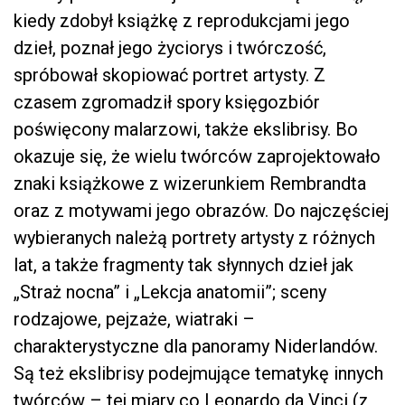
kiedy zdobył książkę z reprodukcjami jego
dzieł, poznał jego życiorys i twórczość,
spróbował skopiować portret artysty. Z
czasem zgromadził spory księgozbiór
poświęcony malarzowi, także ekslibrisy. Bo
okazuje się, że wielu twórców zaprojektowało
znaki książkowe z wizerunkiem Rembrandta
oraz z motywami jego obrazów. Do najczęściej
wybieranych należą portrety artysty z różnych
lat, a także fragmenty tak słynnych dzieł jak
„Straż nocna” i „Lekcja anatomii”; sceny
rodzajowe, pejzaże, wiatraki –
charakterystyczne dla panoramy Niderlandów.
Są też ekslibrisy podejmujące tematykę innych
twórców – tej miary co Leonardo da Vinci (z