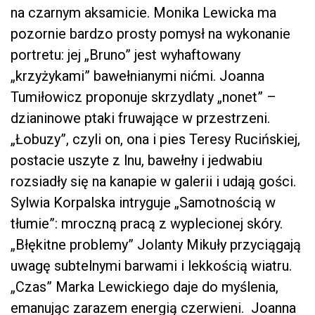
na czarnym aksamicie. Monika Lewicka ma
pozornie bardzo prosty pomysł na wykonanie
portretu: jej „Bruno” jest wyhaftowany
„krzyżykami” bawełnianymi nićmi. Joanna
Tumiłowicz proponuje skrzydlaty „nonet” –
dzianinowe ptaki fruwające w przestrzeni.
„Łobuzy”, czyli on, ona i pies Teresy Rucińskiej,
postacie uszyte z lnu, bawełny i jedwabiu
rozsiadły się na kanapie w galerii i udają gości.
Sylwia Korpalska intryguje „Samotnością w
tłumie”: mroczną pracą z wyplecionej skóry.
„Błękitne problemy” Jolanty Mikuły przyciągają
uwagę subtelnymi barwami i lekkością wiatru.
„Czas” Marka Lewickiego daje do myślenia,
emanując zarazem energią czerwieni. Joanna