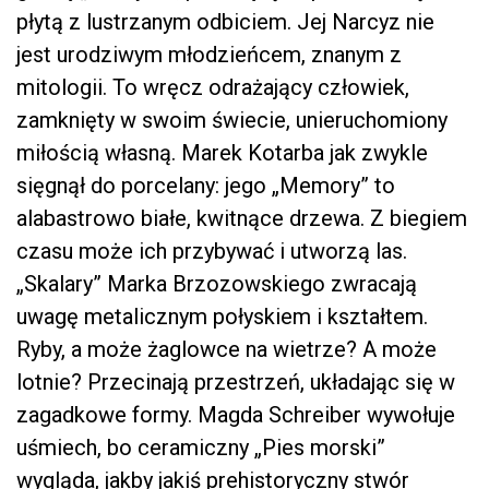
płytą z lustrzanym odbiciem. Jej Narcyz nie
jest urodziwym młodzieńcem, znanym z
mitologii. To wręcz odrażający człowiek,
zamknięty w swoim świecie, unieruchomiony
miłością własną. Marek Kotarba jak zwykle
sięgnął do porcelany: jego „Memory” to
alabastrowo białe, kwitnące drzewa. Z biegiem
czasu może ich przybywać i utworzą las.
„Skalary” Marka Brzozowskiego zwracają
uwagę metalicznym połyskiem i kształtem.
Ryby, a może żaglowce na wietrze? A może
lotnie? Przecinają przestrzeń, układając się w
zagadkowe formy. Magda Schreiber wywołuje
uśmiech, bo ceramiczny „Pies morski”
wygląda, jakby jakiś prehistoryczny stwór