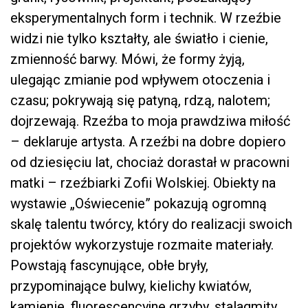
eksperymentalnych form i technik. W rzeźbie
widzi nie tylko kształty, ale światło i cienie,
zmienność barwy. Mówi, że formy żyją,
ulegając zmianie pod wpływem otoczenia i
czasu; pokrywają się patyną, rdzą, nalotem;
dojrzewają. Rzeźba to moja prawdziwa miłość
– deklaruje artysta. A rzeźbi na dobre dopiero
od dziesięciu lat, chociaż dorastał w pracowni
matki – rzeźbiarki Zofii Wolskiej. Obiekty na
wystawie „Oświecenie” pokazują ogromną
skalę talentu twórcy, który do realizacji swoich
projektów wykorzystuje rozmaite materiały.
Powstają fascynujące, obłe bryły,
przypominające bulwy, kielichy kwiatów,
kamienie, fluorescencyjne grzyby, stalagmity,