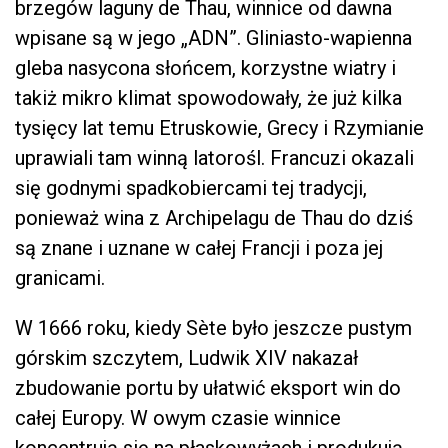
brzegów laguny de Thau, winnice od dawna
wpisane są w jego „ADN”. Gliniasto-wapienna
gleba nasycona słońcem, korzystne wiatry i
takiż mikro klimat spowodowały, że już kilka
tysięcy lat temu Etruskowie, Grecy i Rzymianie
uprawiali tam winną latorośl. Francuzi okazali
się godnymi spadkobiercami tej tradycji,
ponieważ wina z Archipelagu de Thau do dziś
są znane i uznane w całej Francji i poza jej
granicami.
W 1666 roku, kiedy Sète było jeszcze pustym
górskim szczytem, Ludwik XIV nakazał
zbudowanie portu by ułatwić eksport win do
całej Europy. W owym czasie winnice