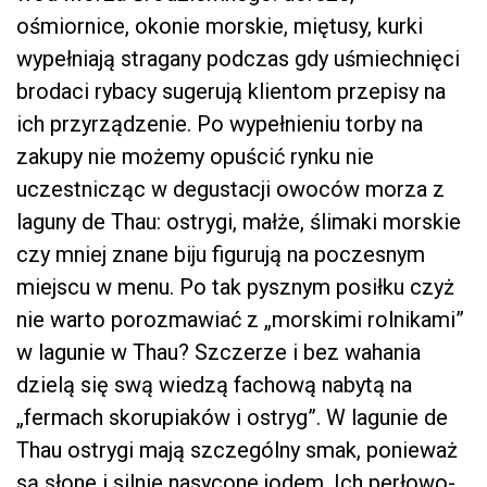
ośmiornice, okonie morskie, miętusy, kurki
wypełniają stragany podczas gdy uśmiechnięci
brodaci rybacy sugerują klientom przepisy na
ich przyrządzenie. Po wypełnieniu torby na
zakupy nie możemy opuścić rynku nie
uczestnicząc w degustacji owoców morza z
laguny de Thau: ostrygi, małże, ślimaki morskie
czy mniej znane biju figurują na poczesnym
miejscu w menu. Po tak pysznym posiłku czyż
nie warto porozmawiać z „morskimi rolnikami”
w lagunie w Thau? Szczerze i bez wahania
dzielą się swą wiedzą fachową nabytą na
„fermach skorupiaków i ostryg”. W lagunie de
Thau ostrygi mają szczególny smak, ponieważ
są słone i silnie nasycone jodem. Ich perłowo-