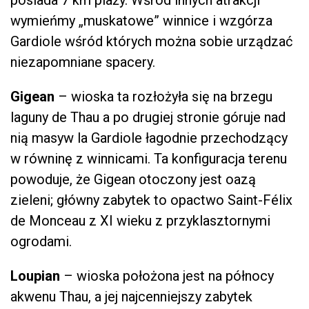
posiada 7 km plaży. Wśród innych atrakcji
wymieńmy „muskatowe” winnice i wzgórza
Gardiole wśród których można sobie urządzać
niezapomniane spacery.
Gigean
– wioska ta rozłożyła się na brzegu
laguny de Thau a po drugiej stronie góruje nad
nią masyw la Gardiole łagodnie przechodzący
w równinę z winnicami. Ta konfiguracja terenu
powoduje, że Gigean otoczony jest oazą
zieleni; główny zabytek to opactwo Saint-Félix
de Monceau z XI wieku z przyklasztornymi
ogrodami.
Loupian
– wioska położona jest na północy
akwenu Thau, a jej najcenniejszy zabytek