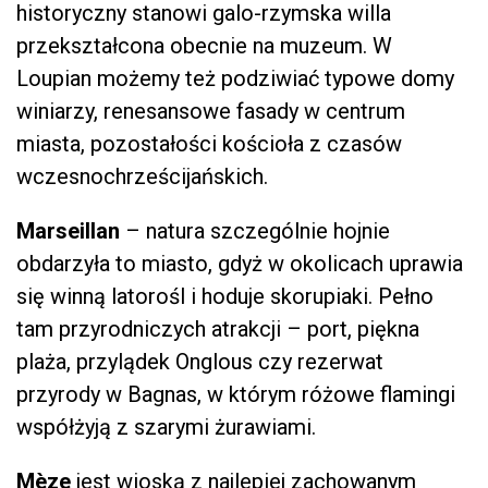
historyczny stanowi galo-rzymska willa
przekształcona obecnie na muzeum. W
Loupian możemy też podziwiać typowe domy
winiarzy, renesansowe fasady w centrum
miasta, pozostałości kościoła z czasów
wczesnochrześcijańskich.
Marseillan
– natura szczególnie hojnie
obdarzyła to miasto, gdyż w okolicach uprawia
się winną latorośl i hoduje skorupiaki. Pełno
tam przyrodniczych atrakcji – port, piękna
plaża, przylądek Onglous czy rezerwat
przyrody w Bagnas, w którym różowe flamingi
współżyją z szarymi żurawiami.
Mèze
jest wioską z najlepiej zachowanym