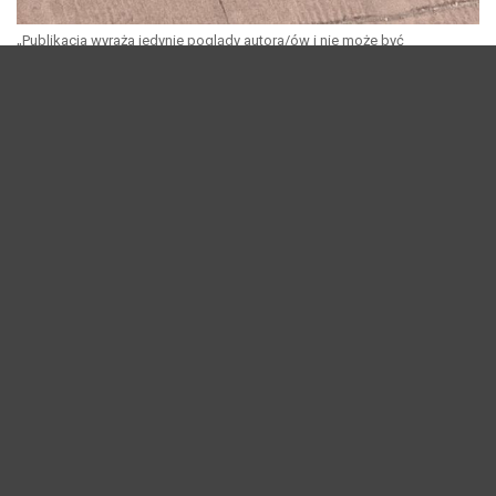
„Publikacja wyraża jedynie poglądy autora/ów i nie może być
utożsamiana z oficjalnym stanowiskiem Ministerstwa Spraw
Zagranicznych”
.
Artykuł jest dostępny na licencji Creative Commons. Uznanie autorstwa
4.0 Międzynarodowa. Pewne prawa zastrzeżone na rzecz
autora/autorów oraz właściciela portalu. Utwór powstał w ramach
zlecania przez Kancelarię Prezesa Rady Ministrów, a od 01 lipca 2024
roku Ministerstwo Spraw Zagranicznych zadań w zakresie wsparcia
Polonii i Polaków za granicą 2023 roku. Zezwala się na dowolne
wykorzystanie utworu, pod warunkiem zachowania ww. informacji, w
tym informacji o stosowanej licencji i o posiadaczach praw.