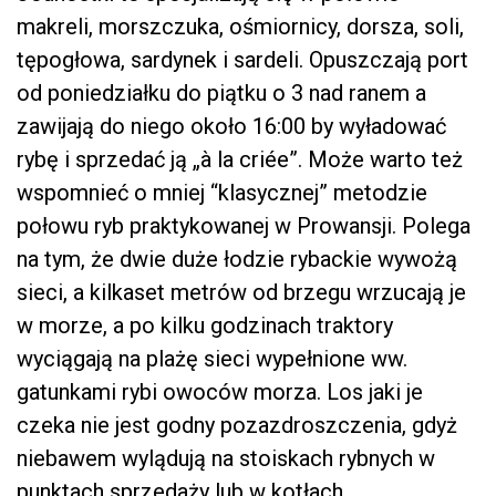
makreli, morszczuka, ośmiornicy, dorsza, soli,
tępogłowa, sardynek i sardeli. Opuszczają port
od poniedziałku do piątku o 3 nad ranem a
zawijają do niego około 16:00 by wyładować
rybę i sprzedać ją „à la criée”. Może warto też
wspomnieć o mniej “klasycznej” metodzie
połowu ryb praktykowanej w Prowansji. Polega
na tym, że dwie duże łodzie rybackie wywożą
sieci, a kilkaset metrów od brzegu wrzucają je
w morze, a po kilku godzinach traktory
wyciągają na plażę sieci wypełnione ww.
gatunkami rybi owoców morza. Los jaki je
czeka nie jest godny pozazdroszczenia, gdyż
niebawem wylądują na stoiskach rybnych w
punktach sprzedaży lub w kotłach