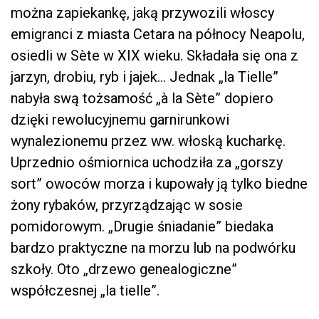
można zapiekankę, jaką przywozili włoscy
emigranci z miasta Cetara na północy Neapolu,
osiedli w Sète w XIX wieku. Składała się ona z
jarzyn, drobiu, ryb i jajek… Jednak „la Tielle”
nabyła swą tożsamość „à la Sète” dopiero
dzięki rewolucyjnemu garnirunkowi
wynalezionemu przez ww. włoską kucharkę.
Uprzednio ośmiornica uchodziła za „gorszy
sort” owoców morza i kupowały ją tylko biedne
żony rybaków, przyrządzając w sosie
pomidorowym. „Drugie śniadanie” biedaka
bardzo praktyczne na morzu lub na podwórku
szkoły. Oto „drzewo genealogiczne”
współczesnej „la tielle”.