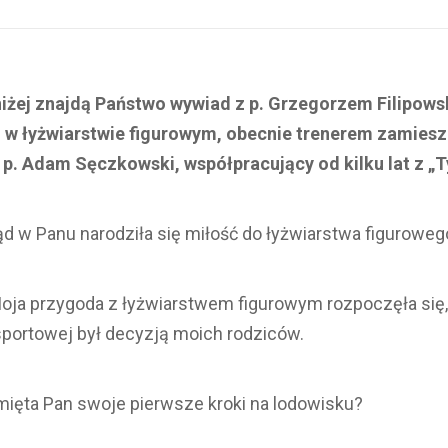
niżej znajdą Państwo wywiad z p. Grzegorzem Filipows
 w łyżwiarstwie figurowym, obecnie trenerem zamies
p. Adam Sęczkowski, współpracujący od kilku lat z „
d w Panu narodziła się miłość do łyżwiarstwa figuroweg
oja przygoda z łyżwiarstwem figurowym rozpoczęła się,
 sportowej był decyzją moich rodziców.
ięta Pan swoje pierwsze kroki na lodowisku?