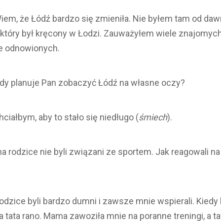
em, że Łódź bardzo się zmieniła. Nie byłem tam od dawn
xie, który był kręcony w Łodzi. Zauważyłem wiele znajomyc
ie odnowionych.
dy planuje Pan zobaczyć Łódź na własne oczy?
Chciałbym, aby to stało się niedługo (
śmiech
).
a rodzice nie byli związani ze sportem. Jak reagowali na
odzice byli bardzo dumni i zawsze mnie wspierali. Kied
a tata rano. Mama zawoziła mnie na poranne treningi, a t