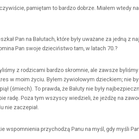
Oczywiście, pamiętam to bardzo dobrze. Miałem wtedy 
eszkał Pan na Bałutach, które były uważane za jedną z 
pomina Pan swoje dzieciństwo tam, w latach 70.?
liśmy z rodzicami bardzo skromnie, ale zawsze byliśmy 
res w moim życiu. Byłem żywiołowym dzieckiem; nie by
piął (śmiech). To prawda, że Bałuty nie były najbezpiecz
ie radę. Poza tym wszyscy wiedzieli, że jeżdżę na zaw
lu nie zaczepiał.
ie wspomnienia przychodzą Panu na myśl, gdy myśli Pan