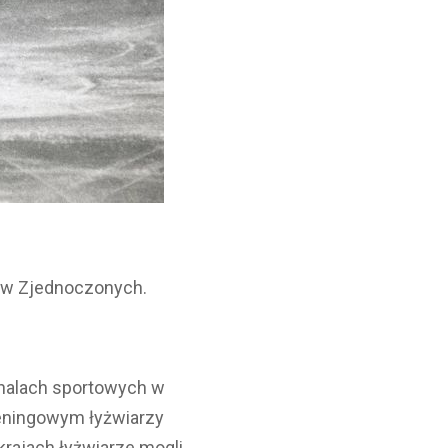
nów Zjednoczonych.
 halach sportowych w
reningowym łyżwiarzy
krajach łyżwiarze mogli