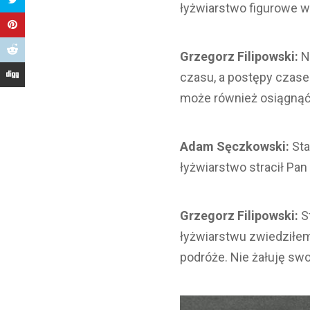
łyżwiarstwo figurowe
Grzegorz Filipowski:
N
czasu, a postępy czasem
może również osiągnąć 
Adam Sęczkowski:
Sta
łyżwiarstwo stracił Pa
Grzegorz Filipowski:
St
łyżwiarstwu zwiedziłem
podróże. Nie żałuję swo