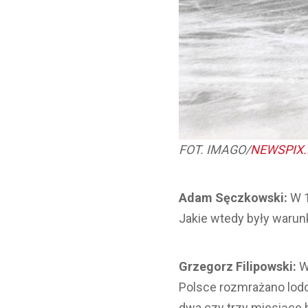
FOT. IMAGO/
NEWSPIX.
Adam Sęczkowski:
W 1
Jakie wtedy były warun
Grzegorz Filipowski:
W
Polsce rozmrażano lodo
dwa czy trzy miesiące 