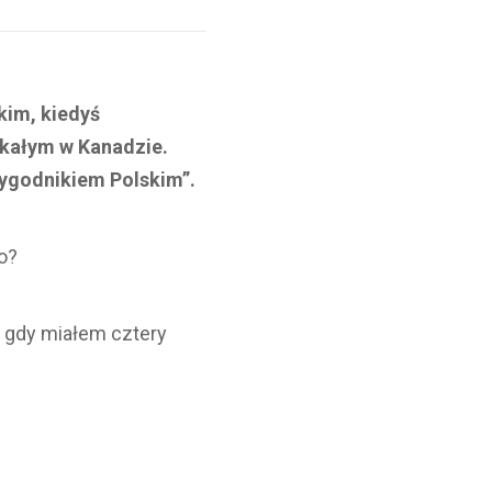
kim, kiedyś
zkałym w Kanadzie.
Tygodnikiem Polskim”.
o?
 gdy miałem cztery