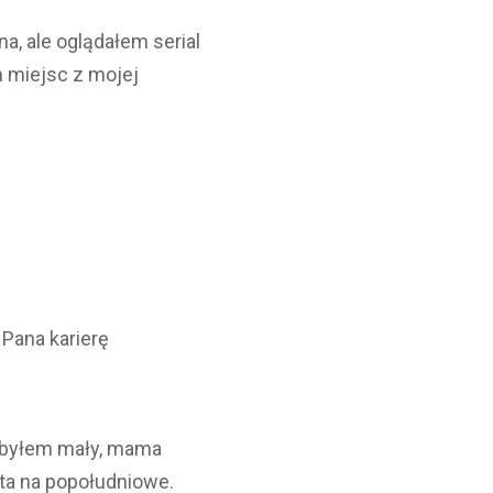
a, ale oglądałem serial
h miejsc z mojej
 Pana karierę
y byłem mały, mama
ata na popołudniowe.