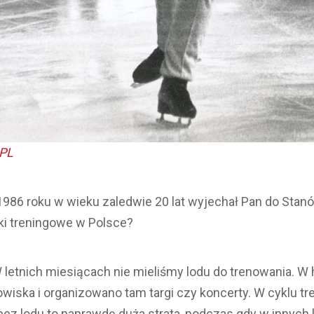
PL
986 roku w wieku zaledwie 20 lat wyjechał Pan do Sta
ki treningowe w Polsce?
 letnich miesiącach nie mieliśmy lodu do trenowania. W
wiska i organizowano tam targi czy koncerty. W cyklu t
bez lodu to naprawdę duża strata, podczas gdy w innych 