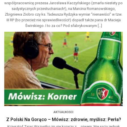
współpracownicę prezesa Jarosława Kaczyńskiego (zmarła niestety po
sadystycznych przesłuchaniach!), na Marcina Romanowskiego,
Zbigniewa Ziobro czy ks. Tadeusza Rydzyka wymiar “nienawiści” w tzw.
III RP (bo przecież nie sprawiedliwości!) dopadł także pana dr Macieja
Świrskiego. I to za co? Pod sfabrykowanym […]
AKTUALNOŚCI
Z Polski Na Gorąco – Mówisz: zdrowie, myślisz: Perła?
Krzysztof Zając Wszystko im się kojarzy z… piwem. Nie są to jednak