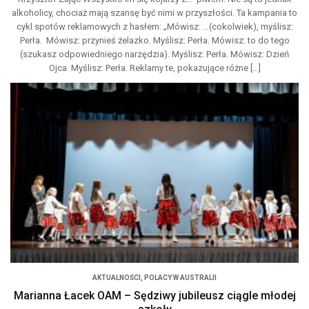
alkoholicy, chociaż mają szansę być nimi w przyszłości. Ta kampania to
cykl spotów reklamowych z hasłem: „Mówisz: …(cokolwiek), myślisz:
Perła. Mówisz: przynieś żelazko. Myślisz: Perła. Mówisz: to do tego
(szukasz odpowiedniego narzędzia). Myślisz: Perła. Mówisz: Dzień
Ojca. Myślisz: Perła. Reklamy te, pokazujące różne […]
AKTUALNOŚCI
,
POLACY W AUSTRALII
Marianna Łacek OAM – Sędziwy jubileusz ciągle młodej