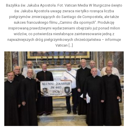
Bazylika św. Jakuba Apostoła. Fot. Vatican Media W liturgiczne święto
św. Jakuba Apostoła uwagę zwraca nie tylko rosnąca liczba
pielgrzymów zmierzających do Santiago de Compostela, ale także
sukces francuskiego filmu „Camino dla opornych”. Produkcję
inspirowaną prawdziwymi wydarzeniami obejrzało już ponad milion
widzów, co potwierdza niesłabnące zainteresowanie jedną z
najważniejszych dróg pielgrzymkowych chrześcijaństwa – informuje
Vatican […]