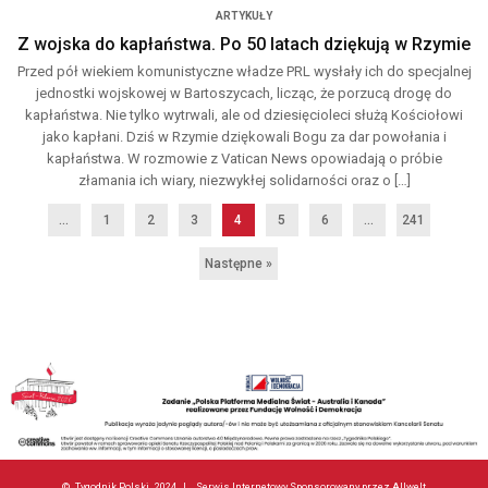
ARTYKUŁY
Z wojska do kapłaństwa. Po 50 latach dziękują w Rzymie
Przed pół wiekiem komunistyczne władze PRL wysłały ich do specjalnej
jednostki wojskowej w Bartoszycach, licząc, że porzucą drogę do
kapłaństwa. Nie tylko wytrwali, ale od dziesięcioleci służą Kościołowi
jako kapłani. Dziś w Rzymie dziękowali Bogu za dar powołania i
kapłaństwa. W rozmowie z Vatican News opowiadają o próbie
złamania ich wiary, niezwykłej solidarności oraz o […]
...
1
2
3
4
5
6
…
241
Następne »
©
Tygodnik Polski
2024 |
Serwis Internetowy Sponsorowany przez Allwelt