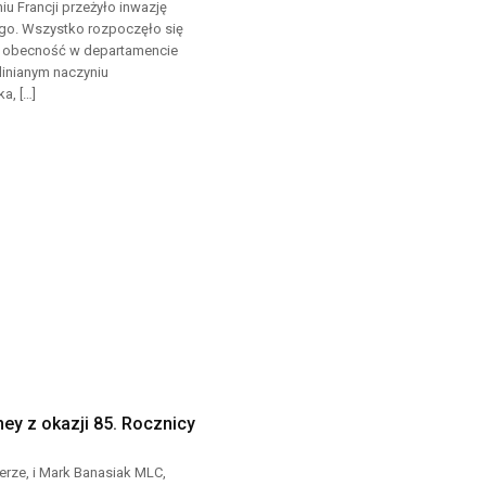
u Francji przeżyło inwazję
ego. Wszystko rozpoczęło się
go obecność w departamencie
glinianym naczyniu
a, […]
ey z okazji 85. Rocznicy
rze, i Mark Banasiak MLC,