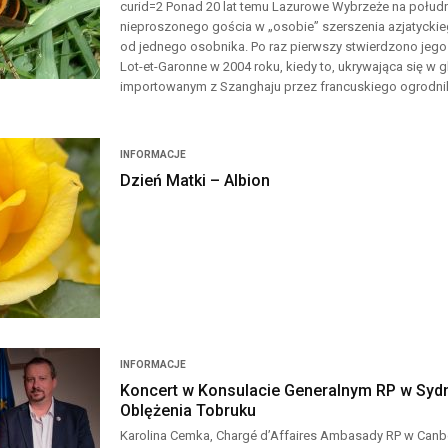
curid=2 Ponad 20 lat temu Lazurowe Wybrzeże na południ
nieproszonego gościa w „osobie” szerszenia azjatycki
od jednego osobnika. Po raz pierwszy stwierdzono je
Lot-et-Garonne w 2004 roku, kiedy to, ukrywająca się w 
importowanym z Szanghaju przez francuskiego ogrodnik
INFORMACJE
Dzień Matki – Albion
INFORMACJE
Koncert w Konsulacie Generalnym RP w Sydn
Oblężenia Tobruku
Karolina Cemka, Chargé d’Affaires Ambasady RP w Canbe