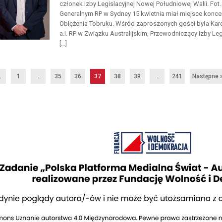
członek Izby Legislacyjnej Nowej Południowej Walii. Fo
Generalnym RP w Sydney 15 kwietnia miał miejsce konce
Oblężenia Tobruku. Wśród zaproszonych gości była Karo
a.i. RP w Związku Australijskim, Przewodniczący Izby Le
[…]
.
1
…
35
36
37
38
39
…
241
Następne 