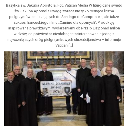
Bazylika św. Jakuba Apostoła. Fot. Vatican Media W liturgiczne święto
św. Jakuba Apostoła uwagę zwraca nie tylko rosnąca liczba
pielgrzymów zmierzających do Santiago de Compostela, ale także
sukces francuskiego filmu „Camino dla opornych”. Produkcję
inspirowaną prawdziwymi wydarzeniami obejrzało już ponad milion
widzów, co potwierdza niesłabnące zainteresowanie jedną z
najważniejszych dróg pielgrzymkowych chrześcijaństwa – informuje
Vatican […]