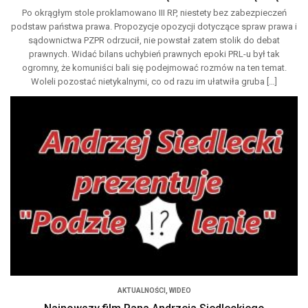
Po okrągłym stole proklamowano III RP, niestety bez zabezpieczeń
podstaw państwa prawa. Propozycje opozycji dotyczące spraw prawa i
sądownictwa PZPR odrzucił, nie powstał zatem stolik do debat
prawnych. Widać bilans uchybień prawnych epoki PRL-u był tak
ogromny, że komuniści bali się podejmować rozmów na ten temat.
Woleli pozostać nietykalnymi, co od razu im ułatwiła gruba […]
AKTUALNOŚCI
,
WIDEO